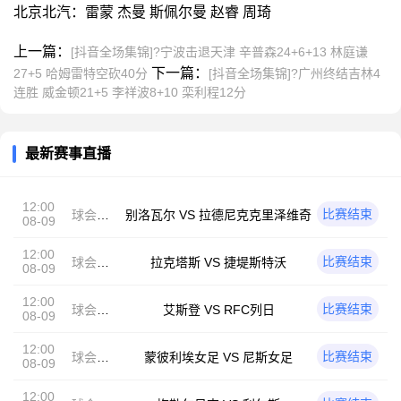
北京北汽：雷蒙 杰曼 斯佩尔曼 赵睿 周琦
上一篇：
[抖音全场集锦]?宁波击退天津 辛普森24+6+13 林庭谦
下一篇：
27+5 哈姆雷特空砍40分
[抖音全场集锦]?广州终结吉林4
连胜 威金顿21+5 李祥波8+10 栾利程12分
最新赛事直播
12:00
比赛结束
球会友
别洛瓦尔 VS 拉德尼克克里泽维奇
08-09
谊
12:00
比赛结束
球会友
拉克塔斯 VS 捷堤斯特沃
08-09
谊
12:00
比赛结束
球会友
艾斯登 VS RFC列日
08-09
谊
12:00
比赛结束
球会友
蒙彼利埃女足 VS 尼斯女足
08-09
谊
12:00