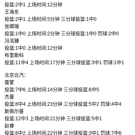
投篮:2中1 上场时间:12分钟
王海东
投篮:2中1 上场时间:5分钟 三分球投篮:1中0
张卿瑞
投篮:1中0 上场时间:2分钟 三分球投篮:1中0 罚球:2中0
冯洺臻
投篮:1中0 上场时间:12分钟
布里斯科
投篮:11中4 上场时间:17分钟 三分球投篮:3中1 罚球:1中1
北京北汽：
雷蒙
投篮:7中6 上场时间:14分钟 三分球投篮:6中5
杰曼
投篮:8中4 上场时间:23分钟 三分球投篮:5中2 罚球:4中4
斯佩尔曼
投篮:12中3 上场时间:21分钟 三分球投篮:5中1
赵睿
投篮:6中2 上场时间:22分钟 三分球投篮:3中1 罚球:7中6