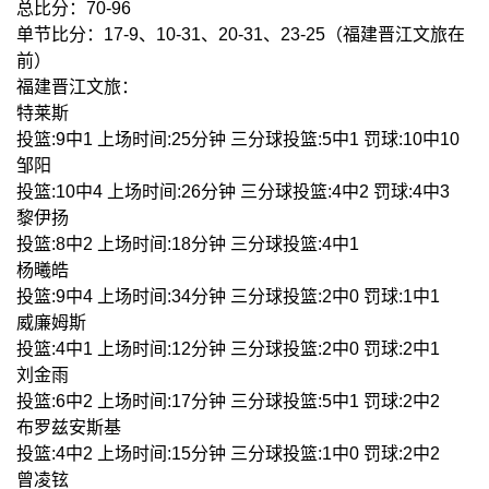
总比分：70-96
单节比分：17-9、10-31、20-31、23-25（福建晋江文旅在
前）
福建晋江文旅：
特莱斯
投篮:9中1 上场时间:25分钟 三分球投篮:5中1 罚球:10中10
邹阳
投篮:10中4 上场时间:26分钟 三分球投篮:4中2 罚球:4中3
黎伊扬
投篮:8中2 上场时间:18分钟 三分球投篮:4中1
杨曦皓
投篮:9中4 上场时间:34分钟 三分球投篮:2中0 罚球:1中1
威廉姆斯
投篮:4中1 上场时间:12分钟 三分球投篮:2中0 罚球:2中1
刘金雨
投篮:6中2 上场时间:17分钟 三分球投篮:5中1 罚球:2中2
布罗兹安斯基
投篮:4中2 上场时间:15分钟 三分球投篮:1中0 罚球:2中2
曾凌铉