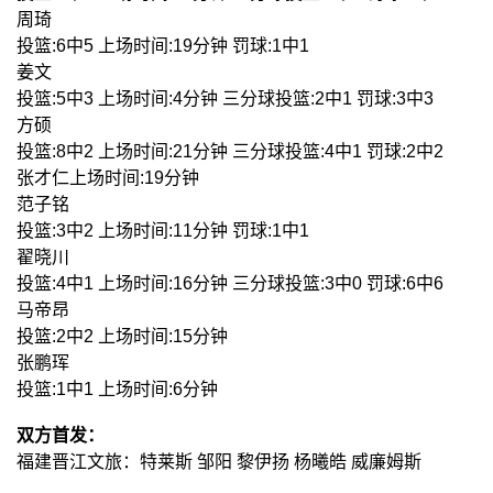
周琦
投篮:6中5 上场时间:19分钟 罚球:1中1
姜文
投篮:5中3 上场时间:4分钟 三分球投篮:2中1 罚球:3中3
方硕
投篮:8中2 上场时间:21分钟 三分球投篮:4中1 罚球:2中2
张才仁上场时间:19分钟
范子铭
投篮:3中2 上场时间:11分钟 罚球:1中1
翟晓川
投篮:4中1 上场时间:16分钟 三分球投篮:3中0 罚球:6中6
马帝昂
投篮:2中2 上场时间:15分钟
张鹏珲
投篮:1中1 上场时间:6分钟
双方首发：
福建晋江文旅：特莱斯 邹阳 黎伊扬 杨曦皓 威廉姆斯