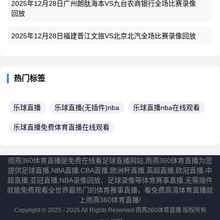
2025年12月28日广州朗肽海本VS九台农商银行全场比赛录像
回放
2025年12月28日福建晋江文旅VS北京北汽全场比赛录像回放
热门标签
乐球直播
乐球直播(无插件)nba
乐球直播nba在线观看
乐球直播免费体育直播在线观看
雨燕360体育直播是免费在线看足球直播网站,雨燕360体育直播为您
提供足球直播,NBA直播,CBA直播,欧洲杯直播,英超直播,欧冠直播,中
超直播,亚冠直播,NBA录像回放、足球录像等体育赛事直播,无需插件
就能免费观看全世界最热门的体育赛事直播，看免费高清体育直播就
上雨燕360体育直播!
Copyright © 2025 - 2026 All Rights Reserved
雨燕360体育直播
版权所有