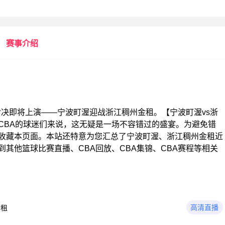
赛事介绍
的一场精彩对决即将上演——宁波町渥迎战浙江稠州金租。【宁波町渥vs浙
CBA的球迷们来说，这无疑是一场不容错过的盛宴。为避免错
前收藏本页面。本站还特意为您汇总了宁波町渥、浙江稠州金租近
其他篮球比赛直播、CBA回放、CBA集锦、CBA赛程等相关
高清直播
金租