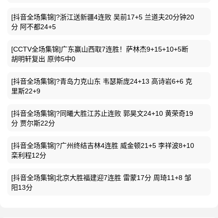
[抖音全场集锦]?浙江送新疆4连败 吴前17+5 兰道夫20分钟20
分 阿不都24+5
[CCTV全场集锦]广东赢山西取7连胜！萨林杰9+15+10+5断
胡明轩复出 原帅5中0
[抖音全场集锦]?青岛力克山东 韦瑟斯庞24+13 高诗岩6+6 克
里斯22+9
[抖音全场集锦]?同曦大胜江苏止连败 郭昊文24+10 黄荣奇19
分 贾尔斯22分
[抖音全场集锦]?广州终结吉林4连胜 威金顿21+5 李祥波8+10
栾利程12分
[抖音全场集锦]北京大胜福建迎7连胜 雷蒙17分 周琦11+8 邹
阳13分