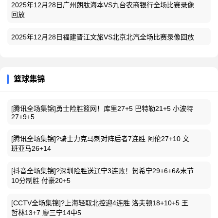
2025年12月28日广州朗肽海本VS九台农商银行全场比赛录像
回放
2025年12月28日福建晋江文旅VS北京北汽全场比赛录像回放
篮球集锦
[腾讯全场集锦]勇士险胜篮网！库里27+5 巴特勒21+5 小波特
27+9+5
[腾讯全场集锦]?骑士力克马刺对阵后者7连胜 阿伦27+10 文
班亚马26+14
[抖音全场集锦]?深圳险胜送辽宁3连败！贺希宁29+6+6&末节
10分制胜 付豪20+5
[CCTV全场集锦]?上海轻取北控迎4连胜 洛夫顿18+10+5 王
哲林13+7 廖三宁14中5